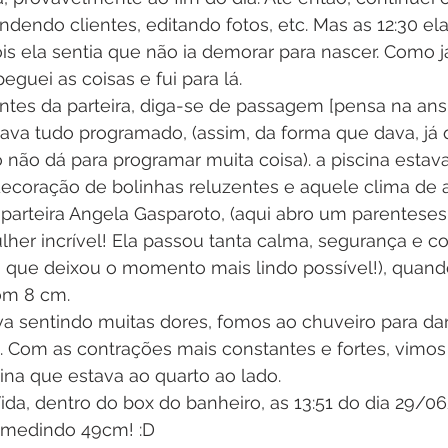
dendo clientes, editando fotos, etc. Mas as 12:30 ela
ois ela sentia que não ia demorar para nascer. Como 
eguei as coisas e fui para lá.
ntes da parteira, diga-se de passagem [pensa na ans
stava tudo programado, (assim, da forma que dava, já
não dá para programar muita coisa). a piscina estava
ecoração de bolinhas reluzentes e aquele clima de 
parteira Angela Gasparoto, (aqui abro um parenteses
her incrível! Ela passou tanta calma, segurança e co
, que deixou o momento mais lindo possível!), quand
om 8 cm. 
va sentindo muitas dores, fomos ao chuveiro para dar
 Com as contrações mais constantes e fortes, vimos 
ina que estava ao quarto ao lado.
ida, dentro do box do banheiro, as 13:51 do dia 29/0
 medindo 49cm! :D