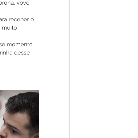
horona, vovó 
ra receber o 
r muito 
esse momento 
rinha desse 