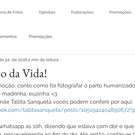
eria de Fotos
Opiniões
Publicações
Premiações
amentos
Premiações
de jul. de 2016
2 min de leitura
o da Vida!
oção, conto como foi fotografar o parto humanizado 
e madrinha, euzinha. <3
ãe Tallita Sanqueta vocês podem conferir por aqui: 
ook.com/tallitasanqueta/posts/1051942404890672?p
whatsapp as 10h, dizendo que estava com dor e que 
 provavelmente ao fim do dia. Até então, continuei