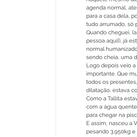
agenda normal, aten
para a casa dela, p
tudo arrumado, só p
Quando cheguei, (a
pessoa aqui]), já e
normal humanizado 
sendo cheia, uma d
Logo depois veio a 
importante. Que mul
todos os presentes
dilatação, estava c
Como a Tallita esta
com a água quente.
para chegar na pisc
E assim, nasceu a V
pesando 3.950kg e