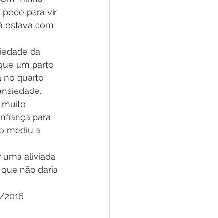
 pede para vir 
já estava com 
iedade da 
 que um parto 
 no quarto 
ansiedade.
 muito 
nfiança para 
o mediu a 
 uma aliviada 
que não daria 
6/2016 