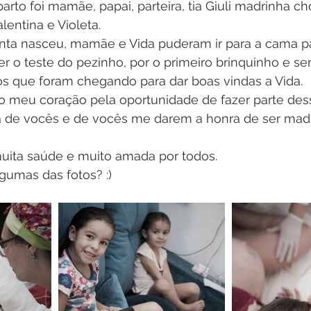
arto foi mamãe, papai, parteira, tia Giuli madrinha c
entina e Violeta.
nta nasceu, mamãe e Vida puderam ir para a cama pa
r o teste do pezinho, por o primeiro brinquinho e se
os que foram chegando para dar boas vindas a Vida. 
o meu coração pela oportunidade de fazer parte d
da de vocês e de vocês me darem a honra de ser mad
ita saúde e muito amada por todos.
umas das fotos? :) 