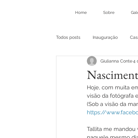
Home
Sobre
Gal
Todos posts
Inauguração
Cas
Giulianna Conte
4 
Nasciment
Hoje, com muita em
visão da fotógrafa 
(Sob a visão da mam
https://www.faceb
Tallita me mandou 
naquele mesmo dia,