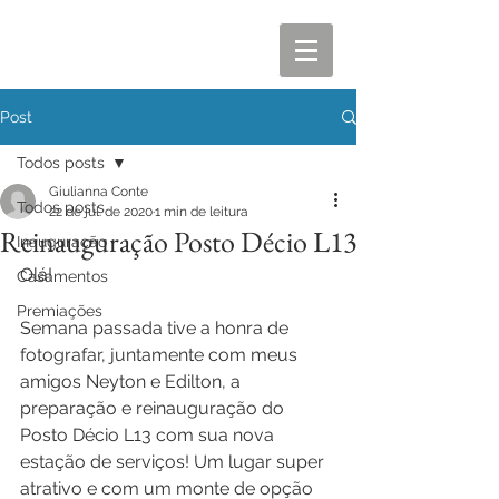
Post
Todos posts
Giulianna Conte
Todos posts
22 de jul. de 2020
1 min de leitura
Reinauguração Posto Décio L13
Inauguração
Olá!
Casamentos
Premiações
Semana passada tive a honra de 
fotografar, juntamente com meus 
amigos Neyton e Edilton, a 
preparação e reinauguração do 
Posto Décio L13 com sua nova 
estação de serviços! Um lugar super 
atrativo e com um monte de opção 