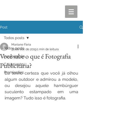
Post
Todos posts
Mariane Faria
Todos posts
30 de abr. de 2019
1 min de leitura
Você sabe o que é Fotografia
Inauguração
Publicitária?
Casamentos
Premiações
Eu tenho certeza que você já olhou 
algum outdoor e admirou a modelo, 
ou desejou aquele hambúrguer 
suculento estampado em uma 
imagem? Tudo isso é fotografia.