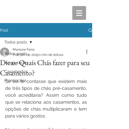
Post
Todos posts
Mariane Faria
Todos posts
7 de jan. de 2019
1 min de leitura
Dicas: Quais Chás fazer para seu
Inauguração
Casamento?
Casamentos
Premiações
Se eu te contasse que existem mais 
de três tipos de chás pré-casamento, 
você acreditaria? Assim como tudo 
que se relaciona aos casamentos, as 
opções de chás multiplicaram e tem 
para vários gostos. 