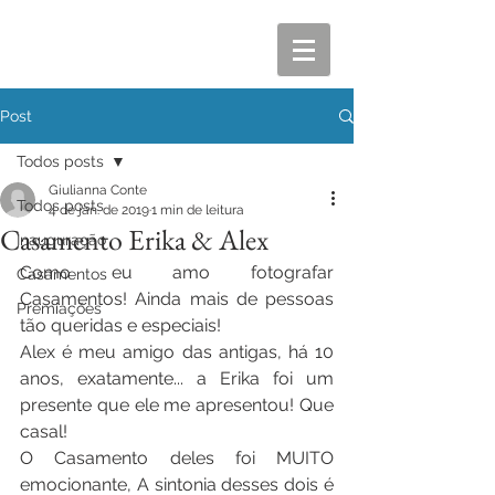
Post
Todos posts
Giulianna Conte
Todos posts
4 de jan. de 2019
1 min de leitura
Casamento Erika & Alex
Inauguração
Como eu amo fotografar 
Casamentos
Casamentos! Ainda mais de pessoas 
Premiações
tão queridas e especiais!
Alex é meu amigo das antigas, há 10 
anos, exatamente... a Erika foi um 
presente que ele me apresentou! Que 
casal! 
O Casamento deles foi MUITO 
emocionante, A sintonia desses dois é 