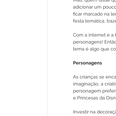
adicionar um pouco d
ficar marcado na l
festa temática, tr
Com a internet e a 
personagens! Então
tema é algo que co
Personagens 
As crianças se enc
imaginação, a criat
personagem preferid
e Princesas da Disn
Investir na decora