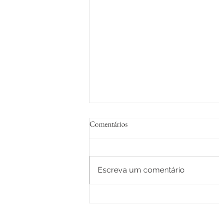
Comentários
Escreva um comentário
Premiação Internacional WPE -
Prata/ 2022