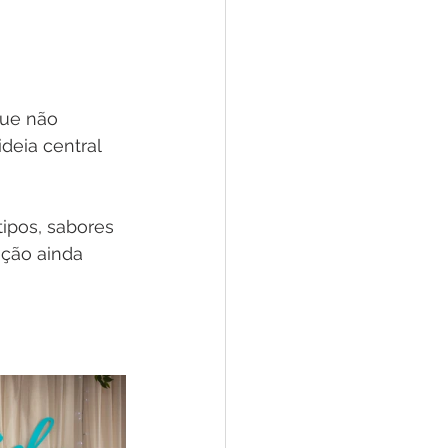
Que não 
eia central 
tipos, sabores 
ção ainda 