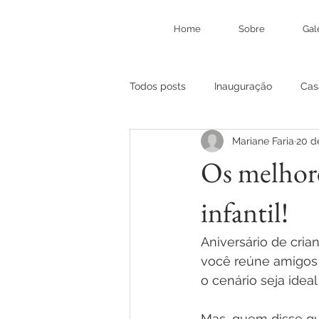
Home
Sobre
Gal
Todos posts
Inauguração
Cas
Mariane Faria
20 d
Os melhore
infantil!
Aniversário de cria
você reúne amigos e
o cenário seja idea
Mas, quem disse qu