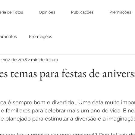
eria de Fotos
Opiniões
Publicações
Premiações
amentos
Premiações
e nov. de 2018
2 min de leitura
s temas para festas de anivers
nça é sempre bom e divertido... Uma data muito impor
 familiares para celebrar mais um ano de vida. É ne
l e planejado para estimular a diversão e a imaginaçã
e sua festa precisa ser convencional? Que tal sair d