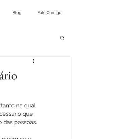
Blog
Fale Comigo!
ário
tante na qual 
cessário que 
o das pessoas.
a mesmice e 