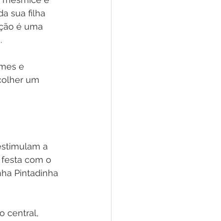
a sua filha 
pção é uma 
.
lmes e 
colher um 
estimulam a 
 festa com o 
nha Pintadinha 
 central, 