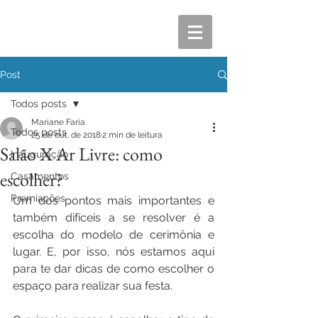
Post
Todos posts
Mariane Faria
Todos posts
25 de out. de 2018
2 min de leitura
Salão X Ar Livre: como
Inauguração
escolher?
Casamentos
Premiações
Um dos pontos mais importantes e 
também difíceis a se resolver é a 
escolha do modelo de cerimônia e 
lugar. E, por isso, nós estamos aqui 
para te dar dicas de como escolher o 
espaço para realizar sua festa. 