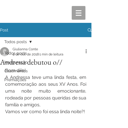
Post
Todos posts
Giulianna Conte
Todos posts
4 de out. de 2018
1 min de leitura
Andressa debutou o//
Inauguração
Bom diiia!
Casamentos
A Andressa teve uma linda festa, em 
Premiações
comemoração aos seus XV Anos. Foi 
uma noite muito emocionante, 
rodeada por pessoas queridas de sua 
família e amigos, 
Vamos ver como foi essa linda noite?! 