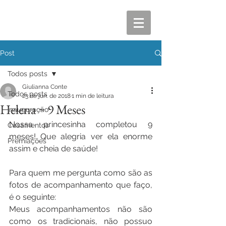
Post
Todos posts
Giulianna Conte
Todos posts
23 de jun. de 2018
1 min de leitura
Helena ~ 9 Meses
Inauguração
Nossa princesinha completou 9 
Casamentos
meses! Que alegria ver ela enorme 
Premiações
assim e cheia de saúde!
Para quem me pergunta como são as 
fotos de acompanhamento que faço, 
é o seguinte:
Meus acompanhamentos não são 
como os tradicionais, não possuo 