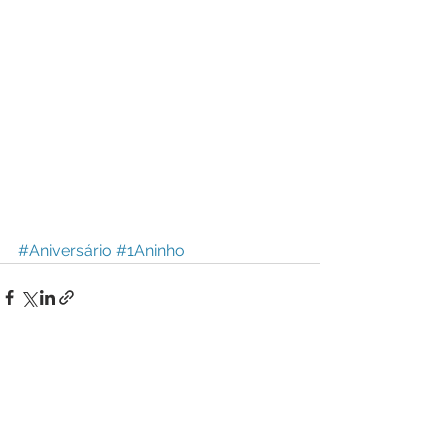
#Aniversário
#1Aninho
Ver tudo
Posts recentes