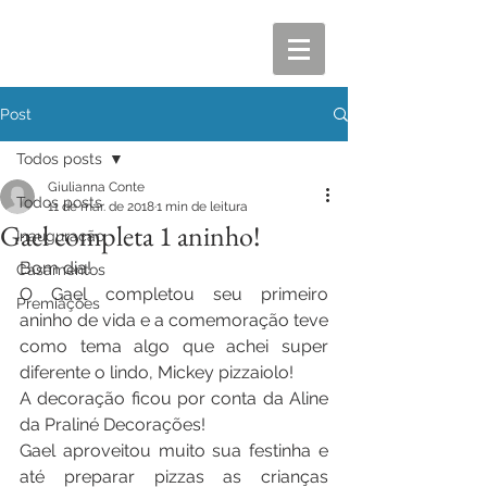
Post
Todos posts
Giulianna Conte
Todos posts
11 de mar. de 2018
1 min de leitura
Gael completa 1 aninho!
Inauguração
Bom dia!
Casamentos
O Gael completou seu primeiro 
Premiações
aninho de vida e a comemoração teve 
como tema algo que achei super 
diferente o lindo, Mickey pizzaiolo! 
A decoração ficou por conta da Aline 
da Praliné Decorações!
Gael aproveitou muito sua festinha e 
até preparar pizzas as crianças 