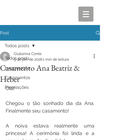
Post
Todos posts
Giulianna Conte
Todos posts
5 de jan. de 2018
1 min de leitura
Casamento Ana Beatriz &
Inauguração
Heber
Casamentos
Premiações
Olá!
Chegou o tão sonhado dia da Ana. 
Finalmente seu casamento!
A noiva estava realmente uma 
princesa! A cerimônia foi linda e a 