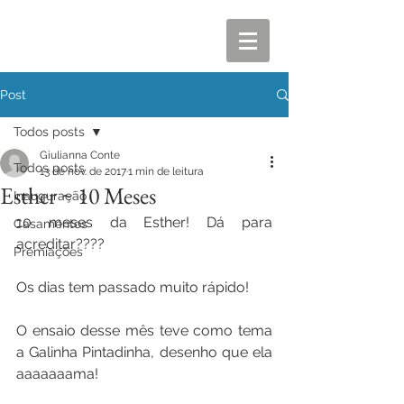
Post
Todos posts
Giulianna Conte
Todos posts
13 de nov. de 2017
1 min de leitura
Esther ~ 10 Meses
Inauguração
10 meses da Esther! Dá para 
Casamentos
acreditar????
Premiações
Os dias tem passado muito rápido!
O ensaio desse mês teve como tema 
a Galinha Pintadinha, desenho que ela 
aaaaaaama!