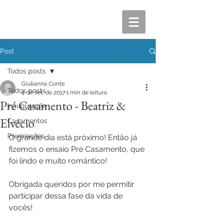
Post
Todos posts
Giulianna Conte
Todos posts
4 de set. de 2017
1 min de leitura
Pré Casamento - Beatriz &
Inauguração
Elvécio
Casamentos
Premiações
O grande dia está próximo! Então já 
fizemos o ensaio Pré Casamento, que 
foi lindo e muito romântico!
Obrigada queridos por me permitir 
participar dessa fase da vida de 
vocês!