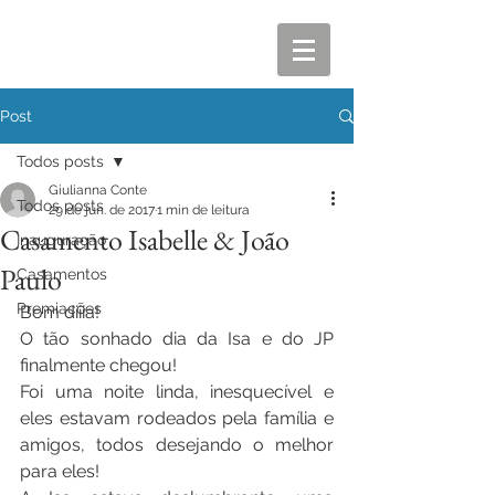
Post
Todos posts
Giulianna Conte
Todos posts
29 de jun. de 2017
1 min de leitura
Casamento Isabelle & João
Inauguração
Paulo
Casamentos
Premiações
Bom diiia!
O tão sonhado dia da Isa e do JP 
finalmente chegou!
Foi uma noite linda, inesquecível e 
eles estavam rodeados pela família e 
amigos, todos desejando o melhor 
para eles!