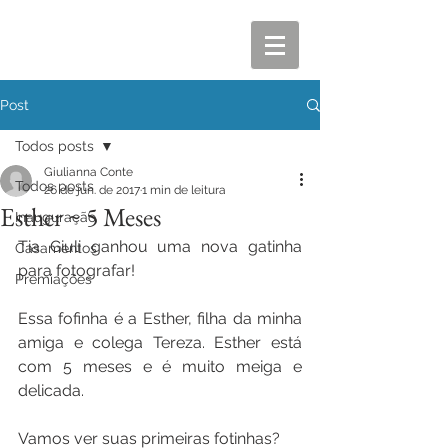
Post
Todos posts
Giulianna Conte
Todos posts
26 de jun. de 2017
1 min de leitura
Esther ~ 5 Meses
Inauguração
Tia Giuli ganhou uma nova gatinha 
Casamentos
para fotografar!
Premiações
Essa fofinha é a Esther, filha da minha 
amiga e colega Tereza. Esther está 
com 5 meses e é muito meiga e 
delicada. 
Vamos ver suas primeiras fotinhas?