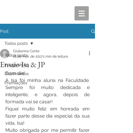
Post
Todos posts
Giulianna Conte
Todos posts
18 de mai. de 2017
1 min de leitura
Ensaio Isa & JP
Inauguração
Bom dia!
Casamentos
A Isa foi minha aluna na Faculdade. 
Premiações
Sempre foi muito dedicada e 
inteligente, e agora, depois de 
formada vai se casar!
Fiquei muito feliz em honrada em 
fazer parte desse dia especial da sua 
vida, Isa!
Muito obrigada por me permitir fazer 