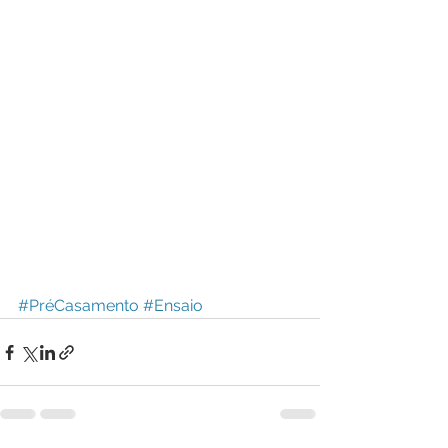
#PréCasamento
#Ensaio