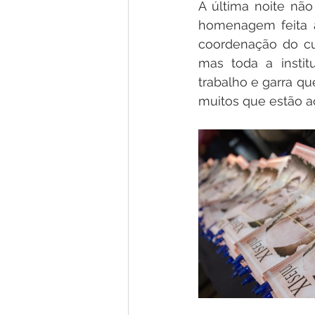
A última noite nã
homenagem feita 
coordenação do cur
mas toda a instit
trabalho e garra q
muitos que estão ao