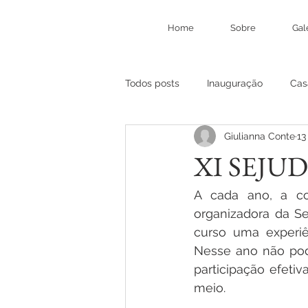
Home
Sobre
Gal
Todos posts
Inauguração
Cas
Giulianna Conte
13
XI SEJUD 
A cada ano, a co
organizadora da S
curso uma experiê
Nesse ano não pode
participação efet
meio.