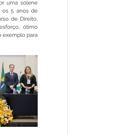
or uma solene 
os 5 anos de 
o de Direito, 
sforço, ótimo 
 exemplo para 